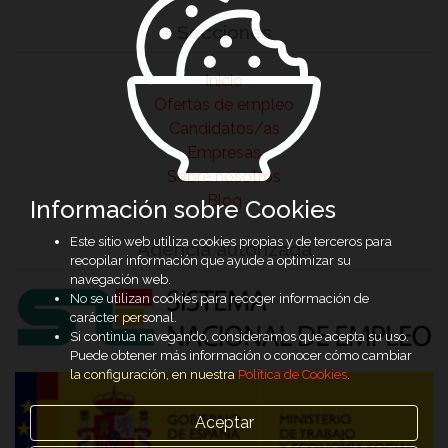
Secciones
Inicio
Ofertas de empleo
Candidatos/as
Empresas
Sobre nosotros
Blog
Información sobre Cookies
Este sitio web utiliza cookies propias y de terceros para
Agencia autorizada
recopilar información que ayude a optimizar su
navegación web.
No se utilizan cookies para recoger información de
carácter personal.
Si continúa navegando, consideramos que acepta su uso.
Puede obtener más información o conocer cómo cambiar
la configuración, en nuestra
Política de Cookies
.
Aceptar