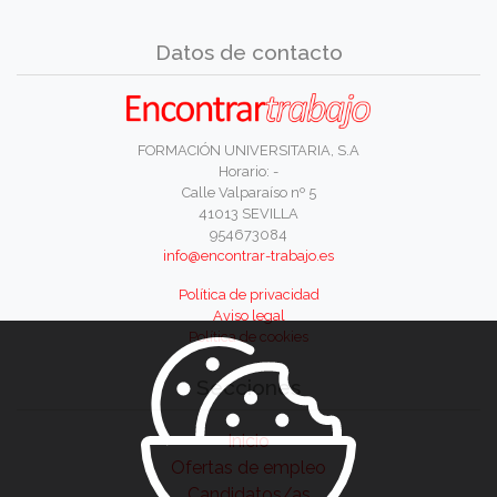
Datos de contacto
FORMACIÓN UNIVERSITARIA, S.A
Horario: -
Calle Valparaíso nº 5
41013 SEVILLA
954673084
info@encontrar-trabajo.es
Política de privacidad
Aviso legal
Política de cookies
Secciones
Inicio
Ofertas de empleo
Candidatos/as