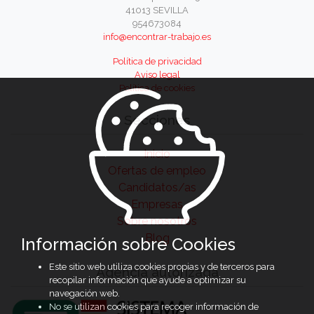
41013 SEVILLA
954673084
info@encontrar-trabajo.es
Política de privacidad
Aviso legal
Política de cookies
Secciones
Inicio
Ofertas de empleo
Candidatos/as
Empresas
Sobre nosotros
Blog
Información sobre Cookies
Este sitio web utiliza cookies propias y de terceros para
Agencia autorizada
recopilar información que ayude a optimizar su
navegación web.
No se utilizan cookies para recoger información de