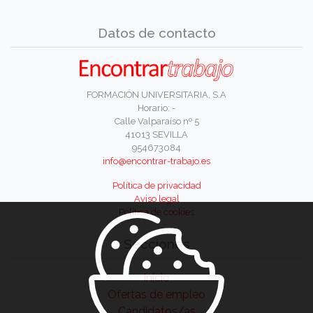
Datos de contacto
FORMACIÓN UNIVERSITARIA, S.A
Horario: -
Calle Valparaíso nº 5
41013 SEVILLA
954673084
info@encontrar-trabajo.es
Política de privacidad
Aviso legal
Política de cookies
Secciones
Inicio
Ofertas de empleo
Candidatos/as