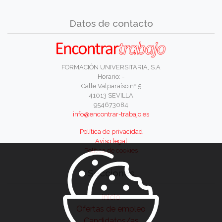
Datos de contacto
FORMACIÓN UNIVERSITARIA, S.A
Horario: -
Calle Valparaíso nº 5
41013 SEVILLA
954673084
info@encontrar-trabajo.es
Política de privacidad
Aviso legal
Política de cookies
Secciones
Inicio
Ofertas de empleo
Candidatos/as