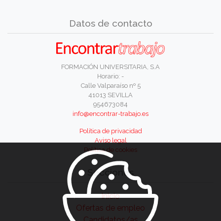
Datos de contacto
FORMACIÓN UNIVERSITARIA, S.A
Horario: -
Calle Valparaíso nº 5
41013 SEVILLA
954673084
info@encontrar-trabajo.es
Política de privacidad
Aviso legal
Política de cookies
Secciones
Inicio
Ofertas de empleo
Candidatos/as