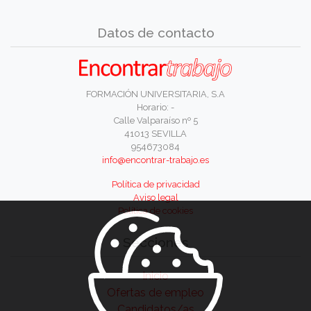
Datos de contacto
FORMACIÓN UNIVERSITARIA, S.A
Horario: -
Calle Valparaíso nº 5
41013 SEVILLA
954673084
info@encontrar-trabajo.es
Política de privacidad
Aviso legal
Política de cookies
Secciones
Inicio
Ofertas de empleo
Candidatos/as