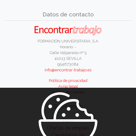
Datos de contacto
FORMACIÓN UNIVERSITARIA, S.A
Horario: -
Calle Valparaíso nº 5
41013 SEVILLA
954673084
info@encontrar-trabajo.es
Política de privacidad
Aviso legal
Política de cookies
Secciones
Inicio
Ofertas de empleo
Candidatos/as