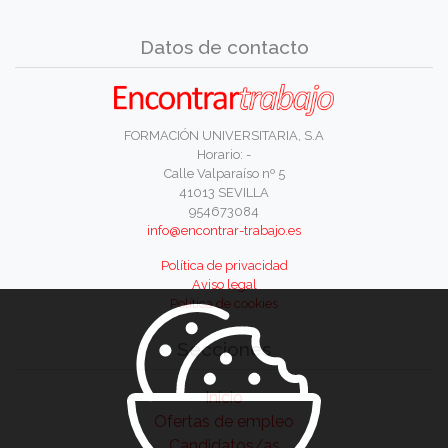
Datos de contacto
FORMACIÓN UNIVERSITARIA, S.A
Horario: -
Calle Valparaíso nº 5
41013 SEVILLA
954673084
info@encontrar-trabajo.es
Política de privacidad
Aviso legal
Política de cookies
Secciones
Inicio
Ofertas de empleo
Candidatos/as