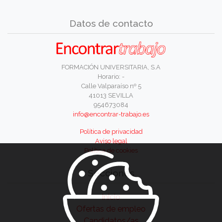
Datos de contacto
FORMACIÓN UNIVERSITARIA, S.A
Horario: -
Calle Valparaíso nº 5
41013 SEVILLA
954673084
info@encontrar-trabajo.es
Política de privacidad
Aviso legal
Política de cookies
Secciones
Inicio
Ofertas de empleo
Candidatos/as