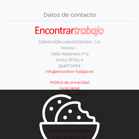
Datos de contacto
FORMACIÓN UNIVERSITARIA, S.A
Horario: -
Calle Valparaíso nº 5
41013 SEVILLA
954673084
info@encontrar-trabajo.es
Política de privacidad
Aviso legal
Política de cookies
Secciones
Inicio
Ofertas de empleo
Candidatos/as