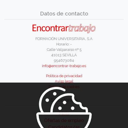
Datos de contacto
FORMACIÓN UNIVERSITARIA, S.A
Horario: -
Calle Valparaíso nº 5
41013 SEVILLA
954673084
info@encontrar-trabajo.es
Política de privacidad
Aviso legal
Política de cookies
Secciones
Inicio
Ofertas de empleo
Candidatos/as