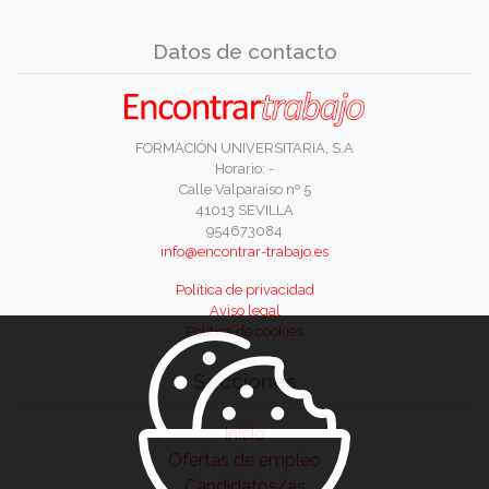
Datos de contacto
FORMACIÓN UNIVERSITARIA, S.A
Horario: -
Calle Valparaíso nº 5
41013 SEVILLA
954673084
info@encontrar-trabajo.es
Política de privacidad
Aviso legal
Política de cookies
Secciones
Inicio
Ofertas de empleo
Candidatos/as