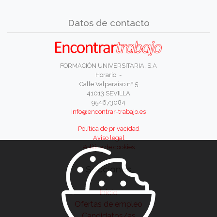
Datos de contacto
FORMACIÓN UNIVERSITARIA, S.A
Horario: -
Calle Valparaíso nº 5
41013 SEVILLA
954673084
info@encontrar-trabajo.es
Política de privacidad
Aviso legal
Política de cookies
Secciones
Inicio
Ofertas de empleo
Candidatos/as