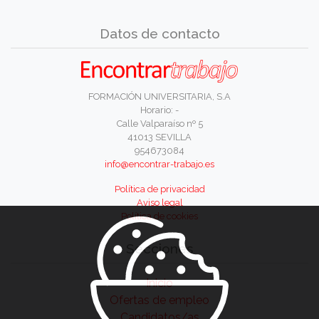
Datos de contacto
FORMACIÓN UNIVERSITARIA, S.A
Horario: -
Calle Valparaíso nº 5
41013 SEVILLA
954673084
info@encontrar-trabajo.es
Política de privacidad
Aviso legal
Política de cookies
Secciones
Inicio
Ofertas de empleo
Candidatos/as