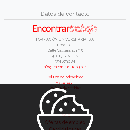
Datos de contacto
FORMACIÓN UNIVERSITARIA, S.A
Horario: -
Calle Valparaíso nº 5
41013 SEVILLA
954673084
info@encontrar-trabajo.es
Política de privacidad
Aviso legal
Política de cookies
Secciones
Inicio
Ofertas de empleo
Candidatos/as