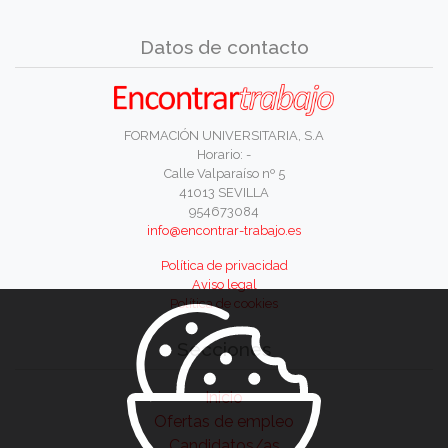
Datos de contacto
FORMACIÓN UNIVERSITARIA, S.A
Horario: -
Calle Valparaíso nº 5
41013 SEVILLA
954673084
info@encontrar-trabajo.es
Política de privacidad
Aviso legal
Política de cookies
Secciones
Inicio
Ofertas de empleo
Candidatos/as