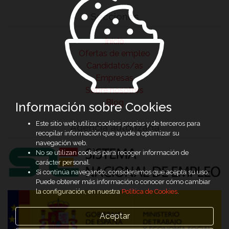
Secciones
Inicio
Ofertas de empleo
Candidatos/as
Empresas
Sobre nosotros
Blog
Información sobre Cookies
Este sitio web utiliza cookies propias y de terceros para
Agencia autorizada
recopilar información que ayude a optimizar su
navegación web.
No se utilizan cookies para recoger información de
carácter personal.
Si continúa navegando, consideramos que acepta su uso.
Puede obtener más información o conocer cómo cambiar
la configuración, en nuestra
Política de Cookies
.
Aceptar