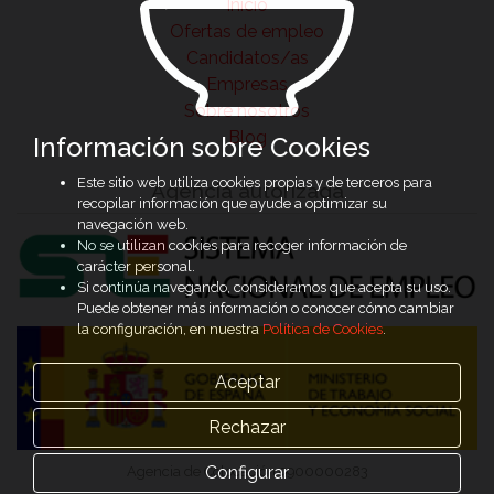
Inicio
Ofertas de empleo
Candidatos/as
Empresas
Sobre nosotros
Blog
Información sobre Cookies
Este sitio web utiliza cookies propias y de terceros para
Agencia autorizada
recopilar información que ayude a optimizar su
navegación web.
No se utilizan cookies para recoger información de
carácter personal.
Si continúa navegando, consideramos que acepta su uso.
Puede obtener más información o conocer cómo cambiar
la configuración, en nuestra
Política de Cookies
.
Aceptar
Rechazar
Configurar
Agencia de Colocación 9900000283