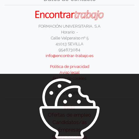
FORMACIÓN UNIVERSITARIA, S.A
Horario: -
Calle Valparaíso nº 5
41013 SEVILLA
954673084
info@encontrar-trabajo.es
Política de privacidad
Aviso legal
Política de cookies
Secciones
Inicio
Ofertas de empleo
Candidatos/as
Empresas
Sobre nosotros