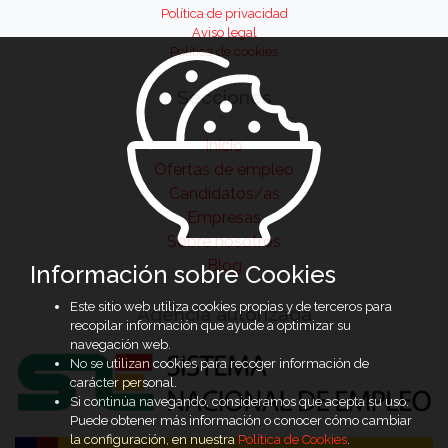
Política de privacidad
Aviso legal
Política de cookies
Secciones
Inicio
Ofertas de empleo
Candidatos/as
Empresas
Sobre nosotros
Blog
Información sobre Cookies
Este sitio web utiliza cookies propias y de terceros para
Agencia autorizada
recopilar información que ayude a optimizar su
navegación web.
No se utilizan cookies para recoger información de
carácter personal.
Si continúa navegando, consideramos que acepta su uso.
Puede obtener más información o conocer cómo cambiar
la configuración, en nuestra
Política de Cookies
.