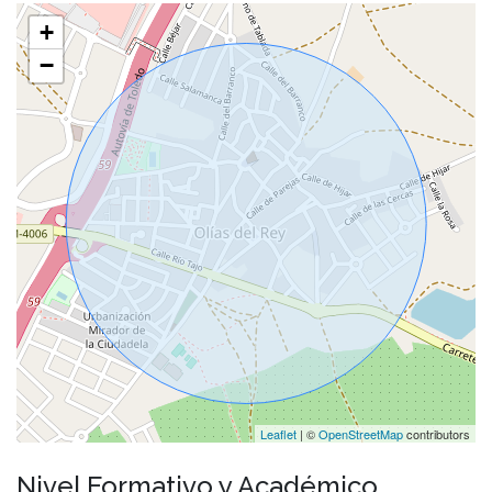
+
−
Leaflet
| ©
OpenStreetMap
contributors
Nivel Formativo y Académico