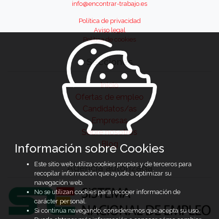
info@encontrar-trabajo.es
Política de privacidad
Aviso legal
Política de cookies
Secciones
Inicio
Ofertas de empleo
Candidatos/as
Empresas
Sobre nosotros
Blog
Información sobre Cookies
Este sitio web utiliza cookies propias y de terceros para
Agencia autorizada
recopilar información que ayude a optimizar su
navegación web.
No se utilizan cookies para recoger información de
carácter personal.
Si continúa navegando, consideramos que acepta su uso.