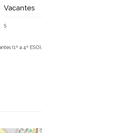
Vacantes
5
antes (1º a 4º ESO).