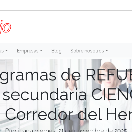
as
Empresas
Blog
Sobre nosotros
gramas de REFU
 secundaria CIE
 Corredor del He
Publicada: viernes, 21 de noviembre de 2025