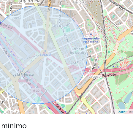
Leaflet
| ©
o mínimo