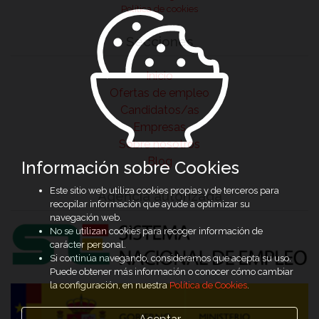
Política de cookies
Secciones
Inicio
Ofertas de empleo
Candidatos/as
Empresas
Sobre nosotros
Blog
Información sobre Cookies
Este sitio web utiliza cookies propias y de terceros para
Agencia autorizada
recopilar información que ayude a optimizar su
navegación web.
No se utilizan cookies para recoger información de
carácter personal.
Si continúa navegando, consideramos que acepta su uso.
Puede obtener más información o conocer cómo cambiar
la configuración, en nuestra
Política de Cookies
.