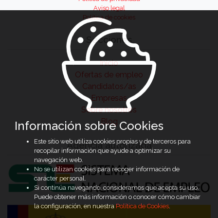
Aviso legal
Política de cookies
Secciones
Inicio
Ofertas de empleo
Candidatos/as
Empresas
Sobre nosotros
Blog
Información sobre Cookies
Este sitio web utiliza cookies propias y de terceros para
Agencia autorizada
recopilar información que ayude a optimizar su
navegación web.
No se utilizan cookies para recoger información de
carácter personal.
Si continúa navegando, consideramos que acepta su uso.
Puede obtener más información o conocer cómo cambiar
la configuración, en nuestra
Política de Cookies
.