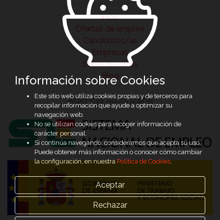
Inicio
Ofertas de empleo
Candidatos/as
Empresas
Sobre nosotros
Blog
Información sobre Cookies
Este sitio web utiliza cookies propias y de terceros para
Agencia autorizada
recopilar información que ayude a optimizar su
navegación web.
No se utilizan cookies para recoger información de
carácter personal.
Si continúa navegando, consideramos que acepta su uso.
Puede obtener más información o conocer cómo cambiar
la configuración, en nuestra
Política de Cookies
.
Aceptar
Rechazar