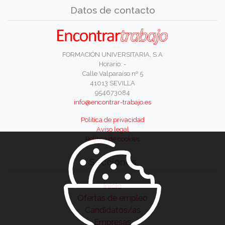
Datos de contacto
FORMACIÓN UNIVERSITARIA, S.A
Horario: -
Calle Valparaíso nº 5
41013 SEVILLA
954673084
info@encontrar-trabajo.es
Política de privacidad
Aviso legal
Política de cookies
Secciones
Inicio
Ofertas de empleo
Candidatos/as
Empresas