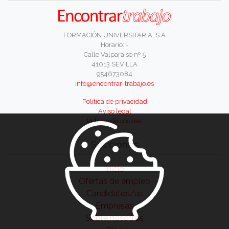
FORMACIÓN UNIVERSITARIA, S.A
Horario: -
Calle Valparaíso nº 5
41013 SEVILLA
954673084
info@encontrar-trabajo.es
Política de privacidad
Aviso legal
Política de cookies
Secciones
Inicio
Ofertas de empleo
Candidatos/as
Empresas
Sobre nosotros