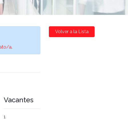
Volver a la Lista
ato/a
.
Vacantes
1