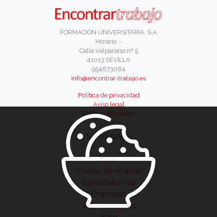
FORMACIÓN UNIVERSITARIA, S.A
Horario: -
Calle Valparaíso nº 5
41013 SEVILLA
954673084
info@encontrar-trabajo.es
Política de privacidad
Aviso legal
Política de cookies
Secciones
Inicio
Ofertas de empleo
Candidatos/as
Empresas
Sobre nosotros