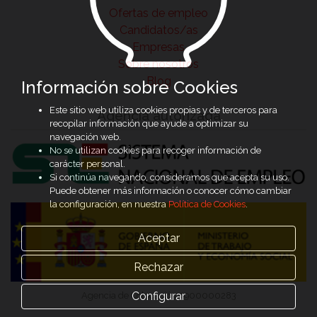
Ofertas de empleo
Candidatos/as
Empresas
Sobre nosotros
Blog
Información sobre Cookies
Este sitio web utiliza cookies propias y de terceros para
Agencia autorizada
recopilar información que ayude a optimizar su
navegación web.
No se utilizan cookies para recoger información de
carácter personal.
Si continúa navegando, consideramos que acepta su uso.
Puede obtener más información o conocer cómo cambiar
la configuración, en nuestra
Política de Cookies
.
Aceptar
Rechazar
Configurar
Agencia de Colocación 9900000283