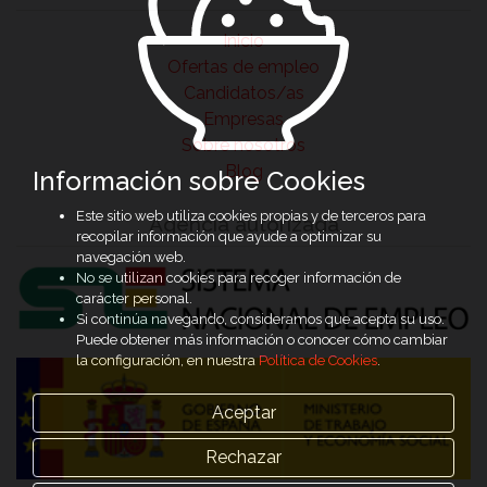
Inicio
Ofertas de empleo
Candidatos/as
Empresas
Sobre nosotros
Blog
Información sobre Cookies
Este sitio web utiliza cookies propias y de terceros para
Agencia autorizada
recopilar información que ayude a optimizar su
navegación web.
No se utilizan cookies para recoger información de
carácter personal.
Si continúa navegando, consideramos que acepta su uso.
Puede obtener más información o conocer cómo cambiar
la configuración, en nuestra
Política de Cookies
.
Aceptar
Rechazar