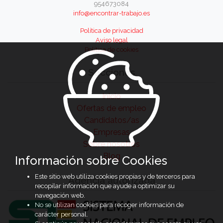
954673084
info@encontrar-trabajo.es
Política de privacidad
Aviso legal
Política de cookies
Secciones
Inicio
Ofertas de empleo
Candidatos/as
Empresas
Sobre nosotros
Blog
Información sobre Cookies
Este sitio web utiliza cookies propias y de terceros para
Agencia autorizada
recopilar información que ayude a optimizar su
navegación web.
No se utilizan cookies para recoger información de
carácter personal.