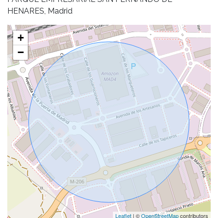
HENARES, Madrid
+
−
Leaflet
| ©
OpenStreetMap
contributors