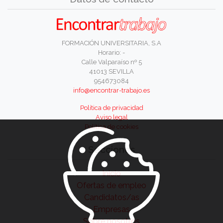
FORMACIÓN UNIVERSITARIA, S.A
Horario: -
Calle Valparaíso nº 5
41013 SEVILLA
954673084
info@encontrar-trabajo.es
Política de privacidad
Aviso legal
Política de cookies
Secciones
Inicio
Ofertas de empleo
Candidatos/as
Empresas
Sobre nosotros